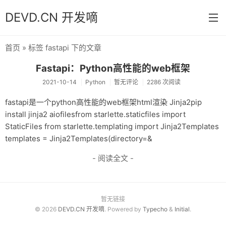
DEVD.CN 开发嘀
首页
» 标签 fastapi 下的文章
首页
Fastapi：Python高性能的web框架
分类
2021-10-14
Python
暂无评论
2286 次阅读
默认
fastapi是一个python高性能的web框架html渲染 Jinja2pip
install jinja2 aiofilesfrom starlette.staticfiles import
Java
StaticFiles from starlette.templating import Jinja2Templates
Python
templates = Jinja2Templates(directory=&
- 阅读全文 -
Database
操作系统
关于
暂无链接
© 2026
DEVD.CN 开发嘀
. Powered by
Typecho
&
Initial
.
归档