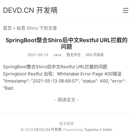
DEVD.CN 开发嘀
首页
» 标签 Shiro 下的文章
首页
SpringBoot整合Shiro后中文Restful URL拦截的
分类
问题
2021-05-13
Java
暂无评论
955 次阅读
默认
SpringBoot整合Shiro后中文Restful URL拦截的问题
Java
Springboot Restful 出现：Whitelabel Error Page 400错误
"timestamp": "2021-05-13 08:48:57", "status": 400, "error":
Python
"Bad
Database
- 阅读全文 -
操作系统
关于
暂无链接
归档
© 2026
DEVD.CN 开发嘀
. Powered by
Typecho
&
Initial
.