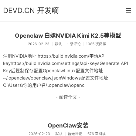
DEVD.CN 开发嘀
首页
Openclaw 白嫖NVIDIA Kimi K2.5等模型
2026-02-23
默认
1 条评论
1085 次阅读
分类
注册NVIDIA地址 https://build.nvidia.com/申请API
默认
keyhttps://build.nvidia.com/settings/api-keysGenerate API
Key后复制保存配置OpenclawLinux配置文件地址
Java
~/.openclaw/openclaw.jsonWindows配置文件地址
Python
C:\Users\你的用户名\.openclaw\openc
Database
- 阅读全文 -
操作系统
关于
OpenClaw安装
归档
2026-02-23
默认
暂无评论
676 次阅读