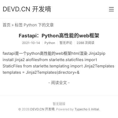
DEVD.CN 开发嘀
首页
» 标签 Python 下的文章
首页
Fastapi：Python高性能的web框架
分类
2021-10-14
Python
暂无评论
2288 次阅读
默认
fastapi是一个python高性能的web框架html渲染 Jinja2pip
install jinja2 aiofilesfrom starlette.staticfiles import
Java
StaticFiles from starlette.templating import Jinja2Templates
Python
templates = Jinja2Templates(directory=&
- 阅读全文 -
Database
操作系统
关于
暂无链接
© 2026
DEVD.CN 开发嘀
. Powered by
Typecho
&
Initial
.
归档