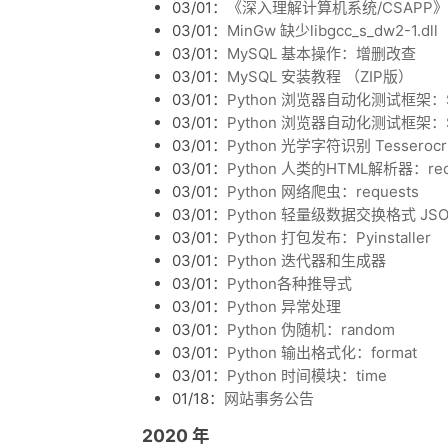
03/01：
《深入理解计算机系统/CSAPP》 Da
03/01：
MinGw 缺少libgcc_s_dw2-1.dll
03/01：
MySQL 基本操作：增删改查
03/01：
MySQL 安装教程 （ZIP版）
03/01：
Python 浏览器自动化测试框架：Se
03/01：
Python 浏览器自动化测试框架：Se
03/01：
Python 光学字符识别 Tessero
03/01：
Python 人类的HTML解析器：requ
03/01：
Python 网络爬虫：requests
03/01：
Python 轻量级数据交换格式 JS
03/01：
Python 打包发布：Pyinstaller
03/01：
Python 迭代器和生成器
03/01：
Python各种推导式
03/01：
Python 异常处理
03/01：
Python 伪随机：random
03/01：
Python 输出格式化：format
03/01：
Python 时间模块：time
01/18：
网站事务公告
2020 年