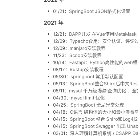
01/21：
SpringBoot JSON格式化设置
2021 年
12/21：
DAPP开发 在Vue使用MetaMas
12/09：
Typecho食用：安全认证、评论过
12/09：
manjaro安装教程
11/23：
Scoop安装教程
10/14：
Fastapi：Python高性能的web
08/17：
Rustup安装教程
05/30：
springboot 常用默认配置
05/13：
SpringBoot整合Shiro后中文Re
05/11：
mysql 千万级 模糊查询优化 ：
04/30：
mysql limit 优化
04/25：
SpringBoot 全局异常处理
04/18：
C语言 结构体的大小和最小浪费
04/15：
SpringBoot 整合 Shiro和Log4j2
04/15：
SpringBoot Swagger 出现 Unable 
03/01：
深入理解计算机系统 / CSAPP Dat