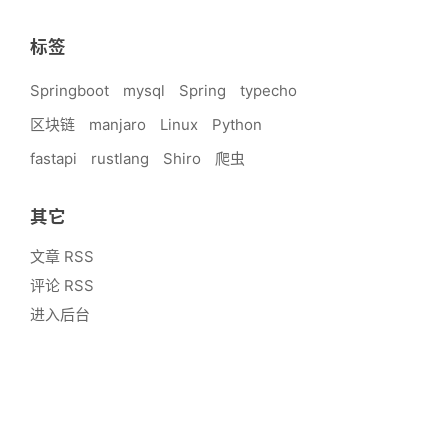
标签
Springboot
mysql
Spring
typecho
区块链
manjaro
Linux
Python
fastapi
rustlang
Shiro
爬虫
其它
文章 RSS
评论 RSS
进入后台