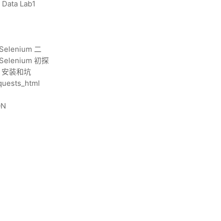
ta Lab1
lenium 二
lenium 初探
cr 安装和坑
ests_html
ON