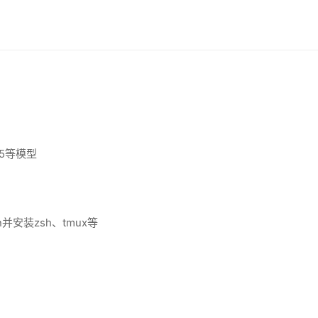
2.5等模型
man并安装zsh、tmux等